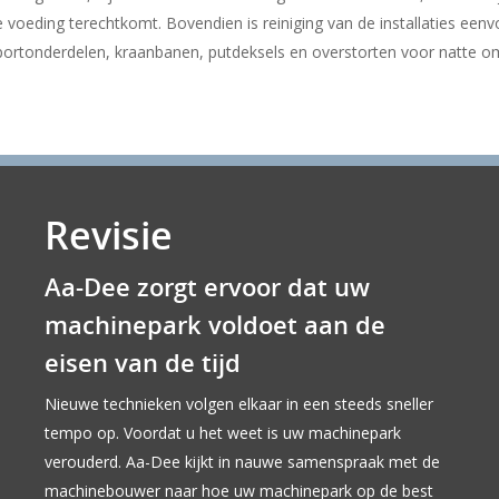
e voeding terechtkomt. Bovendien is reiniging van de installaties een
portonderdelen, kraanbanen, putdeksels en overstorten voor natte o
Revisie
Aa-Dee zorgt ervoor dat uw
machinepark voldoet aan de
eisen van de tijd
Nieuwe technieken volgen elkaar in een steeds sneller
tempo op. Voordat u het weet is uw machinepark
verouderd. Aa-Dee kijkt in nauwe samenspraak met de
machinebouwer naar hoe uw machinepark op de best